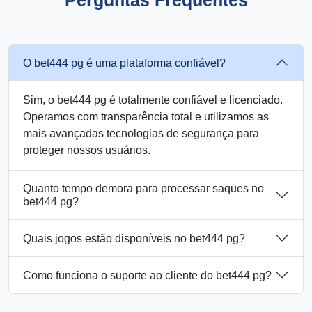
Perguntas Frequentes
O bet444 pg é uma plataforma confiável?
Sim, o bet444 pg é totalmente confiável e licenciado.
Operamos com transparência total e utilizamos as
mais avançadas tecnologias de segurança para
proteger nossos usuários.
Quanto tempo demora para processar saques no
bet444 pg?
Quais jogos estão disponíveis no bet444 pg?
Como funciona o suporte ao cliente do bet444 pg?