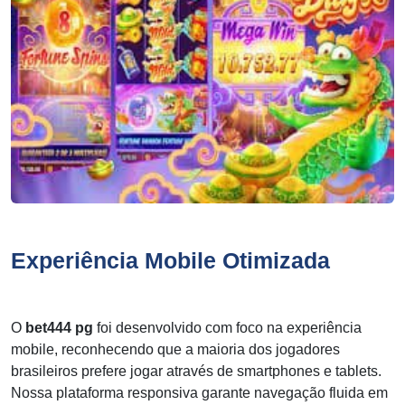
Experiência Mobile Otimizada
O
bet444 pg
foi desenvolvido com foco na experiência
mobile, reconhecendo que a maioria dos jogadores
brasileiros prefere jogar através de smartphones e tablets.
Nossa plataforma responsiva garante navegação fluida em