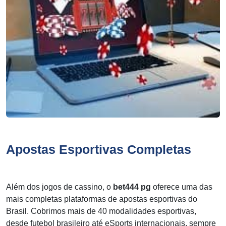
Apostas Esportivas Completas
Além dos jogos de cassino, o
bet444 pg
oferece uma das
mais completas plataformas de apostas esportivas do
Brasil. Cobrimos mais de 40 modalidades esportivas,
desde futebol brasileiro até eSports internacionais, sempre