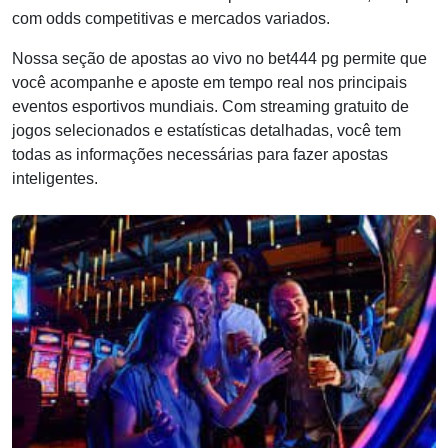
com odds competitivas e mercados variados.
Nossa seção de apostas ao vivo no bet444 pg permite que
você acompanhe e aposte em tempo real nos principais
eventos esportivos mundiais. Com streaming gratuito de
jogos selecionados e estatísticas detalhadas, você tem
todas as informações necessárias para fazer apostas
inteligentes.