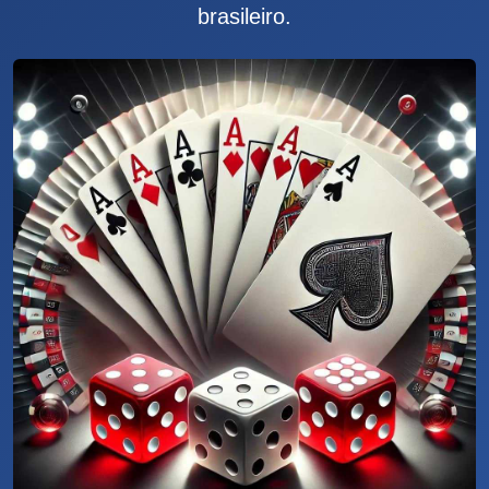
brasileiro.