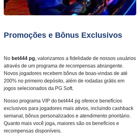
Promoções e Bônus Exclusivos
No
bet444 pg
, valorizamos a fidelidade de nossos usuários
através de um programa de recompensas abrangente.
Novos jogadores recebem bônus de boas-vindas de até
200% no primeiro depósito, além de rodadas grátis em
jogos selecionados da PG Soft.
Nosso programa VIP do bet444 pg oferece benefícios
exclusivos para jogadores mais ativos, incluindo cashback
semanal, bônus personalizados e atendimento prioritário.
Quanto mais você joga, maiores são os benefícios e
recompensas disponíveis.