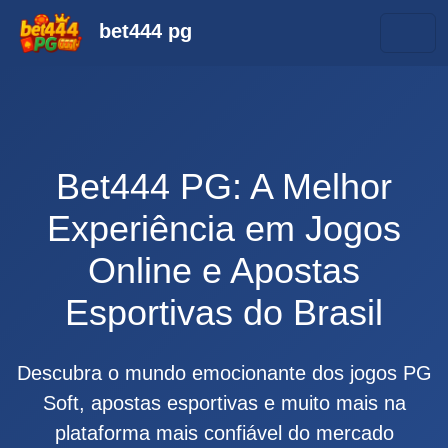
bet444 pg
Bet444 PG: A Melhor
Experiência em Jogos
Online e Apostas
Esportivas do Brasil
Descubra o mundo emocionante dos jogos PG
Soft, apostas esportivas e muito mais na
plataforma mais confiável do mercado